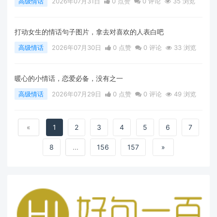
高级情话
2026年07月31日
0 点赞
0
评论
35 浏览
打动女生的情话句子图片，拿去对喜欢的人表白吧
高级情话
2026年07月30日
0 点赞
0
评论
33 浏览
暖心的小情话，恋爱必备，没有之一
高级情话
2026年07月29日
0 点赞
0
评论
49 浏览
«
1
2
3
4
5
6
7
8
...
156
157
»