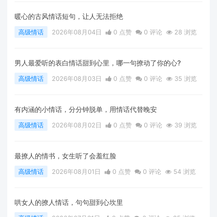
暖心的古风情话短句，让人无法拒绝
高级情话
2026年08月04日
0 点赞
0
评论
28 浏览
男人最爱听的表白情话甜到心里，哪一句撩动了你的心?
高级情话
2026年08月03日
0 点赞
0
评论
35 浏览
有内涵的小情话，分分钟脱单，用情话代替晚安
高级情话
2026年08月02日
0 点赞
0
评论
39 浏览
最撩人的情书，女生听了会羞红脸
高级情话
2026年08月01日
0 点赞
0
评论
54 浏览
哄女人的撩人情话，句句甜到心坎里