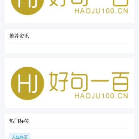
推荐资讯
热门标签
人生格言