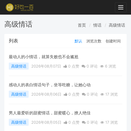
Togg
navig
高级情话
首页
情话
高级情话
列表
默认
浏览次数
创建时间
最动人的小情话，就算失败也不会尴尬
高级情话
2026年08月07日
0 点赞
0
评论
6 浏览
感动人的表白情话句子，坐等吃糖，让她心动
高级情话
2026年08月06日
0 点赞
0
评论
17 浏览
男人最爱听的甜蜜情话，甜蜜暖心，撩人绝佳
高级情话
2026年08月05日
0 点赞
0
评论
17 浏览