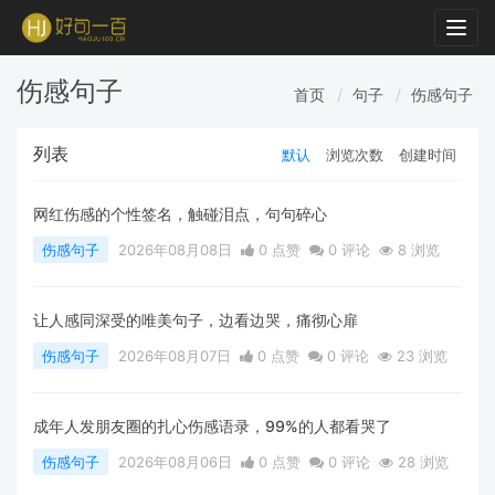
Togg
navig
伤感句子
首页
句子
伤感句子
列表
默认
浏览次数
创建时间
网红伤感的个性签名，触碰泪点，句句碎心
伤感句子
2026年08月08日
0 点赞
0
评论
8 浏览
让人感同深受的唯美句子，边看边哭，痛彻心扉
伤感句子
2026年08月07日
0 点赞
0
评论
23 浏览
成年人发朋友圈的扎心伤感语录，99%的人都看哭了
伤感句子
2026年08月06日
0 点赞
0
评论
28 浏览