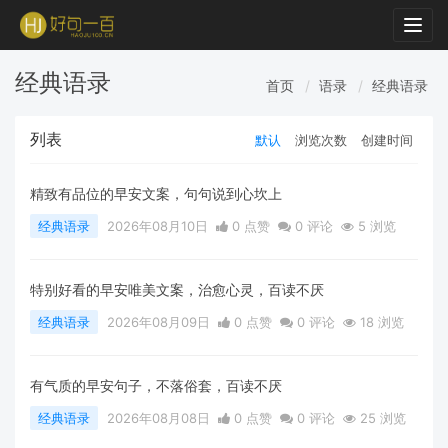
Togg
navig
经典语录
首页
语录
经典语录
列表
默认
浏览次数
创建时间
精致有品位的早安文案，句句说到心坎上
经典语录
2026年08月10日
0 点赞
0
评论
5 浏览
特别好看的早安唯美文案，治愈心灵，百读不厌
经典语录
2026年08月09日
0 点赞
0
评论
18 浏览
有气质的早安句子，不落俗套，百读不厌
经典语录
2026年08月08日
0 点赞
0
评论
25 浏览