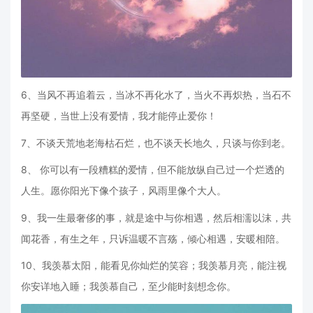
6、当风不再追着云，当冰不再化水了，当火不再炽热，当石不
再坚硬，当世上没有爱情，我才能停止爱你！
7、不谈天荒地老海枯石烂，也不谈天长地久，只谈与你到老。
8、 你可以有一段糟糕的爱情，但不能放纵自己过一个烂透的
人生。愿你阳光下像个孩子，风雨里像个大人。
9、我一生最奢侈的事，就是途中与你相遇，然后相濡以沫，共
闻花香，有生之年，只诉温暖不言殇，倾心相遇，安暖相陪。
10、我羡慕太阳，能看见你灿烂的笑容；我羡慕月亮，能注视
你安详地入睡；我羡慕自己，至少能时刻想念你。