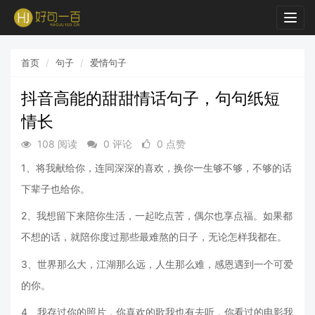
Togg
navig
首页
句子
爱情句子
抖音高能的甜甜情话句子，句句纸短
情长
108 阅读
0 评论
0 点赞
1、将我献给你，连同深深的喜欢，换你一生够不够，不够的话
下辈子也给你。
2、我想留下来陪你生活，一起吃点苦，偶尔也享点福。如果都
不想的话，就陪你度过那些最难熬的日子，无论怎样我都在。
3、世界那么大，江湖那么远，人生那么难，感恩遇到一个可爱
的你。
4、我存过你的照片，你喜欢的歌我也有去听，你看过的电影我