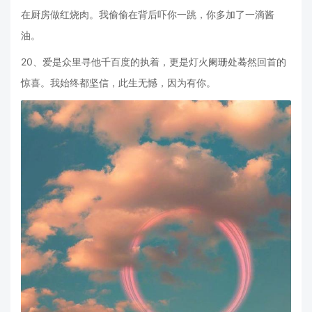
在厨房做红烧肉。我偷偷在背后吓你一跳，你多加了一滴酱
油。
20、爱是众里寻他千百度的执着，更是灯火阑珊处蓦然回首的
惊喜。我始终都坚信，此生无憾，因为有你。