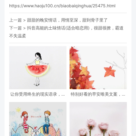
https://www.haoju100.cn/biaobaiqinghua/25475.html
上一篇 >
甜甜的晚安情话，用情至深，甜到骨子里了
下一篇 >
抖音高能的土味情话(适合暗恋用)，很甜很撩，霸道
不失温柔
让你受用终生的现实语录，深
特别好看的早安唯美文案，治
度好文，深入人心
愈心灵，百读不厌