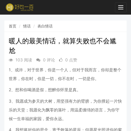
Togg
navig
首页
情话
表白情话
暖人的最美情话，就算失败也不会尴
尬
103 阅读
0 评论
0 点赞
1、或许，对于世界，你是一个人，但对于我而言，你却是整个
世界，你在时，你是一切，你不在时，一切是你。
2、想和你喝酒是假，想醉你怀里是真。
3、我愿成为参天的大树，用坚强有力的臂膀，为你撑起一片快
乐的天堂；我愿化为飘零的落叶，用温柔缠绵的语言，为你守
候一生幸福的家园，爱你永远。
4、我想将对你的思念，寄予散落的星辰；但愿星光照进你的窗