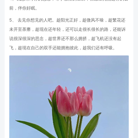
前，伴你好眠。
5、 去见你想见的人吧。趁阳光正好，趁微风不噪，趁繁花还
未开至荼蘼，趁现在还年轻，还可以走很长很长的路，还能诉
说很深很深的思念，趁世界还不那么拥挤，趁飞机还没有起
飞，趁现在自己的双手还能拥抱彼此，趁我们还有呼吸。