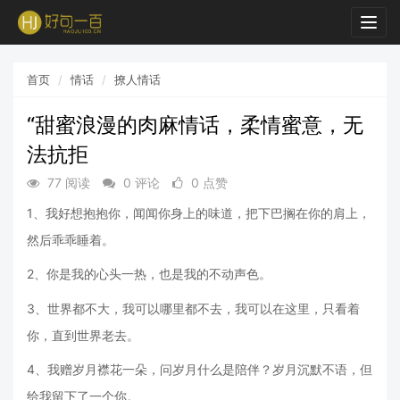
Togg
navig
首页
情话
撩人情话
“甜蜜浪漫的肉麻情话，柔情蜜意，无
法抗拒
77 阅读
0 评论
0 点赞
1、我好想抱抱你，闻闻你身上的味道，把下巴搁在你的肩上，
然后乖乖睡着。
2、你是我的心头一热，也是我的不动声色。
3、世界都不大，我可以哪里都不去，我可以在这里，只看着
你，直到世界老去。
4、我赠岁月襟花一朵，问岁月什么是陪伴？岁月沉默不语，但
给我留下了一个你。