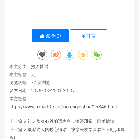
点赞(
0
)
打赏
本文分类：
撩人情话
本文标签：无
浏览次数：
77
次浏览
发布日期：2026-06-11 01:30:02
本文链接：
https://www.haoju100.cn/liaorenqinghua/25846.html
上一篇 >
让人脸红心跳的话表白，浪漫甜蜜，唯美煽情
下一篇 >
最感动人的暖心情话，快拿去发给喜欢的人吧(珍藏
版)