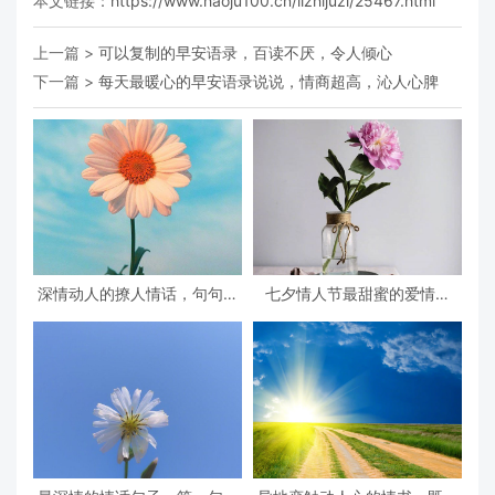
本文链接：
https://www.haoju100.cn/lizhijuzi/25467.html
上一篇 >
可以复制的早安语录，百读不厌，令人倾心
下一篇 >
每天最暖心的早安语录说说，情商超高，沁人心脾
深情动人的撩人情话，句句甜
七夕情人节最甜蜜的爱情句
到心坎里
子，女生听了会羞红脸