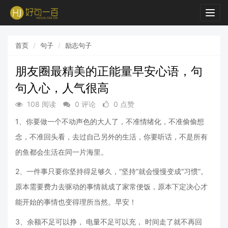
Togg
navig
首页
句子
励志句子
朋友圈最精美的正能量早安心语，句
句入心，人气很高
108 阅读
0 评论
0 点赞
1、你要做一个不动声色的大人了，不准情绪化，不准偷偷想
念，不准回头看，去过自己另外的生活，你要听话，不是所有
的鱼都会生活在同一片海里。
2、一件事只要你坚持得足够久，“坚持”就会慢慢变成“习惯”。
原本需要费力去驱动的事情就成了家常便饭，原本下定决心才
能开始的事情也变得理所当然。早安！
3、余额不足可以挣， 电量不足可以充， 时间走了就不再回