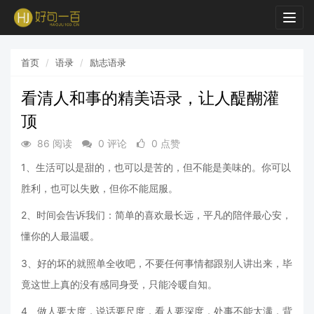
Togg
navig
首页
语录
励志语录
看清人和事的精美语录，让人醍醐灌
顶
86 阅读
0 评论
0 点赞
1、生活可以是甜的，也可以是苦的，但不能是美味的。你可以
胜利，也可以失败，但你不能屈服。
2、时间会告诉我们：简单的喜欢最长远，平凡的陪伴最心安，
懂你的人最温暖。
3、好的坏的就照单全收吧，不要任何事情都跟别人讲出来，毕
竟这世上真的没有感同身受，只能冷暖自知。
4、做人要大度，说话要尺度，看人要深度，处事不能太满，背